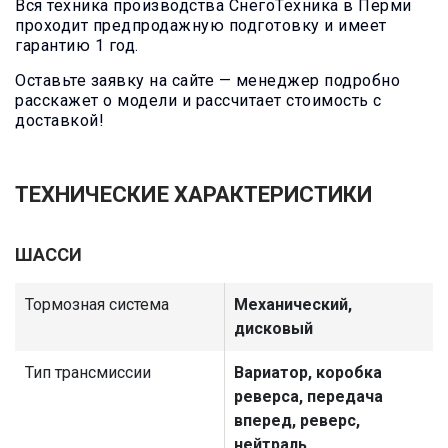
Вся техника производства СнегоТехника в Перми
проходит предпродажную подготовку и имеет
гарантию 1 год.
Оставьте заявку на сайте — менеджер подробно
расскажет о модели и рассчитает стоимость с
доставкой!
Канистра
Система
Ремень
экспедиционная
управления
вариатора
10 л с
газом для
Rubеnа Чехия
креплением
двигателя Лифан
33х14х1160мм
ТЕХНИЧЕСКИЕ ХАРАКТЕРИСТИКИ
2V80F-A
ШАССИ
4 800
5 700
3 000
₽
₽
₽
Тормозная система
Механический,
дисковый
Тип трансмиссии
Вариатор, коробка
реверса, передача
Капот Буран
вперед, реверс,
Лидер (черный/
нейтраль