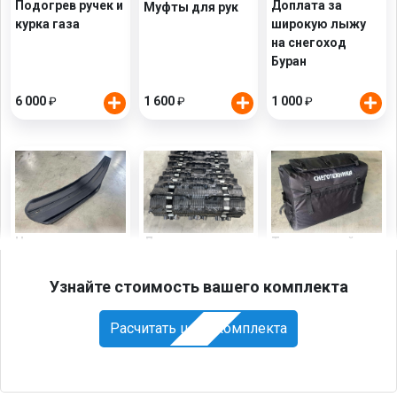
Подогрев ручек и
Доплата за
Муфты для рук
курка газа
широкую лыжу
на снегоход
Буран
6 000
1 600
1 000
₽
₽
₽
Накладка на
Доплата за траки
Текстильный
широкую лыжу
Полярник, 22мм
кофр
Буран
Узнайте стоимость вашего комплекта
1000х300мм
Расчитать цену комплекта
2 000
15 000
5 700
₽
₽
₽