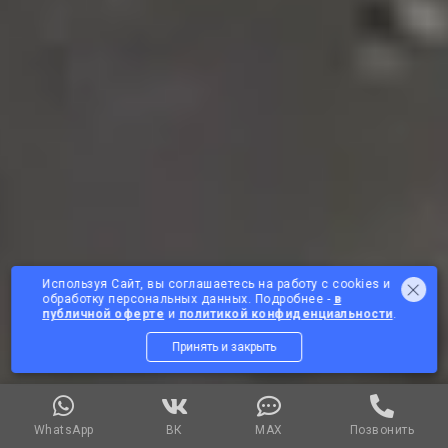
Используя Сайт, вы соглашаетесь на работу с cookies и
обработку персональных данных. Подробнее -
в
публичной оферте
и
политикой конфиденциальности
.
Принять и закрыть
WhatsApp
ВК
MАХ
Позвонить