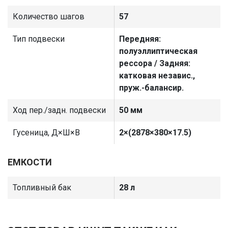
Количество шагов
57
Тип подвески
Передняя:
полуэллиптическая
рессора / Задняя:
катковая независ.,
пруж.-балансир.
Ход пер./задн. подвески
50 мм
Гусеница, Д×Ш×В
2×(2878×380×17.5)
ЕМКОСТИ
Топливный бак
28 л