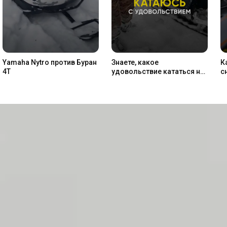
Yamaha Nytro против Буран
Знаете, какое
К
4Т
удовольствие кататься на
с
снегоходе