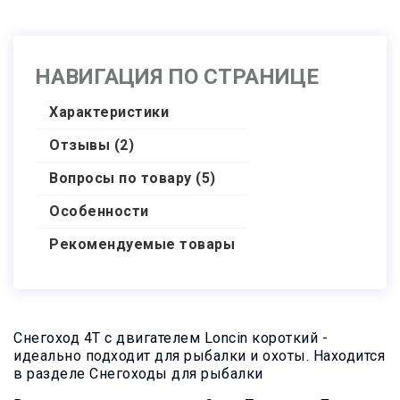
НАВИГАЦИЯ ПО СТРАНИЦЕ
Тормоз
Канистра
Светодиодная
гидравлический
экспедиционная
Фара Б-н LED
Характеристики
10 л
Отзывы (2)
5 000
8 000
3 000
₽
₽
₽
Вопросы по товару (5)
Особенности
Рекомендуемые товары
Доплата за
Сани волокуши
Прикуриватель
независимую
1900
USB
подвеску
Снегоход 4Т с двигателем Loncin короткий -
идеально подходит для рыбалки и охоты. Находится
18 000
3 000
25 000
₽
₽
₽
в разделе Снегоходы для рыбалки