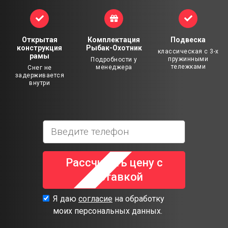
Открытая
Комплектация
Подвеска
конструкция
Рыбак-Охотник
классическая с 3-х
рамы
пружинными
Подробности у
тележками
менеджера
Снег не
задерживается
внутри
Рассчитать цену с
доставкой
Я даю
согласие
на обработку
моих персональных данных.