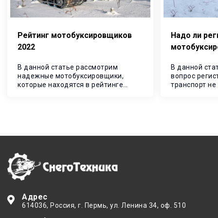
Рейтинг мотобуксировщиков
Надо ли рег
2022
мотобукси
В данной статье рассмотрим
В данной ста
надежные мотобуксировщики,
вопрос регис
которые находятся в рейтинге
транспорт не
лучших на рынке снегоходной
регистрирова
техники в 2022 году.
главный вопр
регистриров
Адрес
614036
, Россия,
г. Пермь
,
ул. Ленина 34, оф. 510