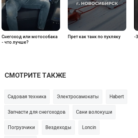
Снегоход или мотособака
Прет как танк по пухляку
-
- что лучше
СМОТРИТЕ ТАКЖЕ
Садовая техника
Электросамокаты
Habert
Запчасти для снегоходов
Сани волокуши
Погрузчики
Вездеходы
Loncin