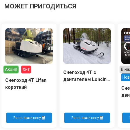
МОЖЕТ ПРИГОДИТЬСЯ
Акция
Хит
В на
Снегоход 4Т с
Нов
двигателем Loncin
Снегоход 4Т Lifan
длинный
короткий
Сне
дви
Рассчитать цену
Рассчитать цену