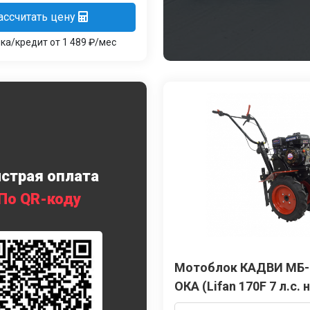
ассчитать цену
ка/кредит от 1 489 ₽/мес
страя оплата
По QR-коду
Мотоблок КАДВИ МБ
ОКА (Lifan 170F 7 л.с. 