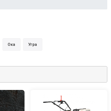
Ока
Угра