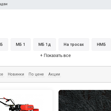
адви
Б
МБ 1
МБ 1д
На тросах
НМБ
+ Показать все
же
Новинки
По цене
Акции