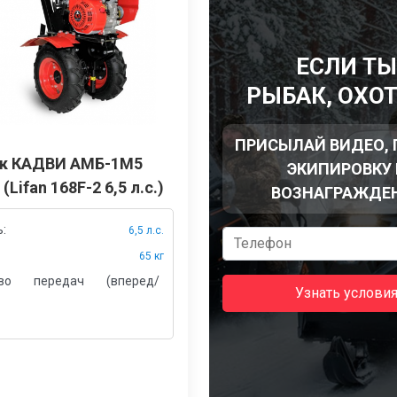
ЕСЛИ Т
РЫБАК, ОХО
ПРИСЫЛАЙ ВИДЕО,
к КАДВИ АМБ-1М5
ЭКИПИРОВКУ 
(Lifan 168F-2 6,5 л.с.)
ВОЗНАГРАЖДЕ
:
6,5 л.с.
65 кг
тво передач (вперед/
Узнать услови