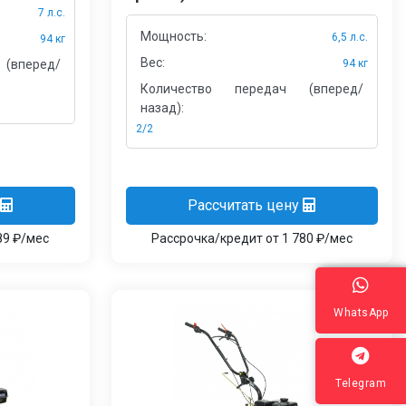
7 л.с.
Мощность:
6,5 л.с.
94 кг
Вес:
(вперед/
94 кг
Количество передач (вперед/
назад):
2/2
Рассчитать цену
89 ₽/мес
Рассрочка/кредит от 1 780 ₽/мес
WhatsApp
Telegram