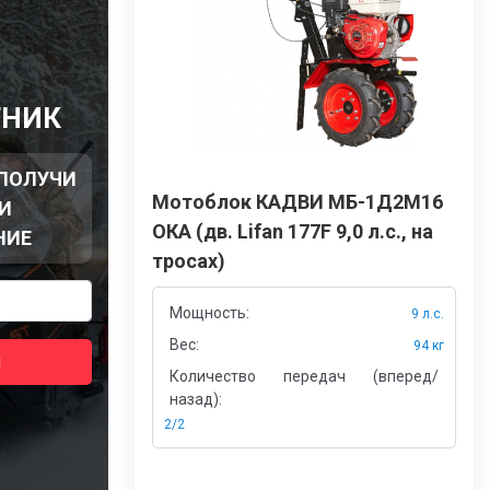
Ы
ТНИК
 ПОЛУЧИ
Мотоблок КАДВИ МБ-1Д2М16
И
ОКА (дв. Lifan 177F 9,0 л.с., на
НИЕ
тросах)
Мощность:
9 л.с.
Вес:
94 кг
я
Количество передач (вперед/
назад):
2/2