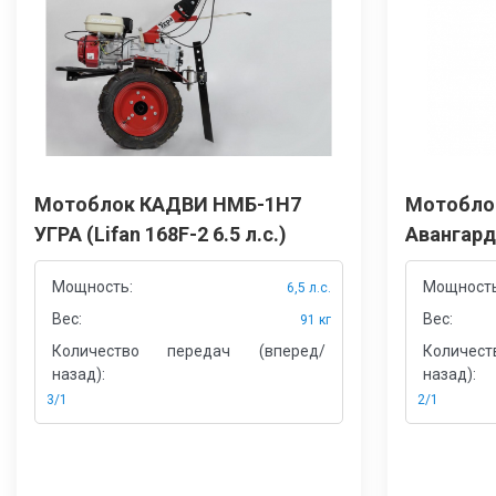
Мотоблок КАДВИ НМБ-1Н7
Мотобло
УГРА (Lifan 168F-2 6.5 л.с.)
Авангард 
Мощность:
Мощность
6,5 л.с.
Вес:
Вес:
91 кг
Количество передач (вперед/
Количес
назад):
назад):
3/1
2/1