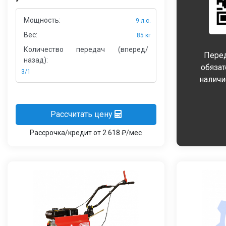
Мощность:
9 л.с.
Вес:
85 кг
Количество передач (вперед/
Перед
назад):
обяза
3/1
наличи
Рассчитать цену
Рассрочка/кредит от 2 618 ₽/мес